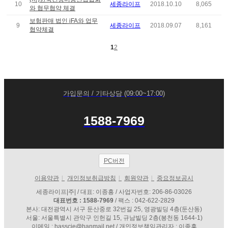
10
세종라이프
2018.10.10
8,065
와 협무협약 체결
보험판매 법인 iFA와 업무
9
세종라이프
2018.09.07
8,161
협약체결
1
2
가입문의 / 기타상담 (09:00~17:00)
1588-7969
PC버전
이용약관
l
개인정보취급방침
l
회원약관
l
중요정보공시
세종라이프|주| / 대표: 이종흥 / 사업자번호: 206-86-03026
대표번호 : 1588-7969
/ 팩스 : 042-622-2829
본사: 대전광역시 서구 둔산중로 32번길 25, 영광빌딩 4층(둔산동)
서울: 서울특별시 관악구 인헌길 15, 규남빌딩 2층(봉천동 1644-1)
이메일 : hasscie@hanmail.net / 개인정보책임관리자 : 이종흥