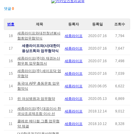
댓글
0
번호
제목
등록자
등록일
조회수
세종라이프와대전청년봉사
18
세종라이프
2020.07.16
7,794
협회업무협약식
세종라이프와(사)대한미
17
세종라이프
2020.07.16
7,647
용상조회와 업무협약식
세종라이프(주)와 재경논산
16
세종라이프
2020.07.16
7,498
향우회 업무협정서
세종라이프(주) 세이프닥 업
15
세종라이프
2020.07.16
7,039
무협약
동국대 APP 총동문회 업무
14
세종라이프
2020.06.05
6,622
협약식
13
린 여성병원과 업무협약
세종라이프
2020.05.13
6,869
세종라이프(주) 대표이사 한
12
세종라이프
2018.12.14
9,012
국상조공제조합 이사 선
클레르 메디컬 그룹 업무협
11
세종라이프
2018.10.12
8,328
약 체결
(사)한국건강미용산업협회